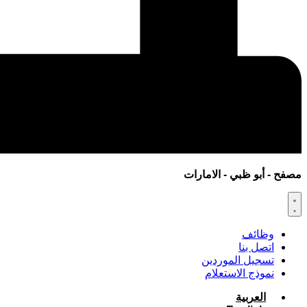
مصفح - أبو ظبي - الامارات
وظائف
اتصل بنا
تسجيل الموردين
نموذج الاستعلام
العربية