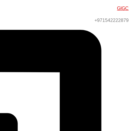
GIGC
971542222879+​