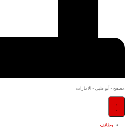
مصفح - أبو ظبي - الامارات
وظائف